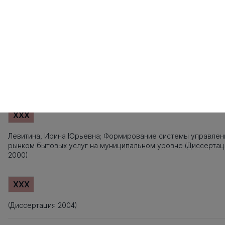
Источники заимствования
XXX
Титульный лист, Оглавление, Введение, Список литературы,
Приложения, Таблицы, Рисунки - не подлежат текстовому
анализу
XXX
Левитина, Ирина Юрьевна; Формирование системы управлен
рынком бытовых услуг на муниципальном уровне (Диссертац
2000)
XXX
(Диссертация 2004)