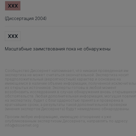
XXX
(Диссертация 2004)
XXX
Масштабные заимствования пока не обнаружены
Сообщество Диссернет напоминает, что никакая проведенная им
экспертиза не может считаться окончательной. Экспертиза носит
предположительный (вероятностный) характер и основана на
имеющемся в наличии объеме информации, полученной исключитель
из открытых источников. Эксперты готовы в любой момент
возобновить исследования в случае обнаружения вновь открывшихс
обстоятельств. Любая дополнительная информация, могущая повлия
на экспертизу, будет с благодарностью принята и проверена в
кратчайшие сроки, а результаты такой дополнительной проверки
(мнения экспертов Диссернета) будут немедленно обнародованы.
Просим любую информацию, имеющую отношение к уже
опубликованным экспертизам Диссернета, направлять по адресу
info@dissernet.org