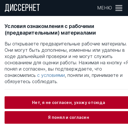
ДИССЕРНЕТ
МЕНЮ
ФОРМИРОВАНИЕ ИНФРАСТРУКТУРЫ
Условия ознакомления с рабочими
ДОРОЖНОГО СЕРВИСА В РОССИИ
(предварительными) материалами
Вы открываете предварительные рабочие материалы.
Общая информация
Они могут быть дополнены, изменены или удалены в
ходе дальнейшей проверки и не могут служить
основанием для оценки работы. Нажимая на кнопку «
Соколов Артем Викторович
понял и согласен», вы подтверждаете, что
ознакомились
с условиями
, поняли их, принимаете и
обязуетесь соблюдать.
Информация о защите
Нет, я не согласен, ухожу отсюда
Научный консультант / Научный руководитель
Суслова Ирина Александровна
Я понял и согласен