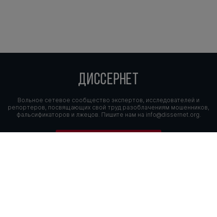
ДИССЕРНЕТ
Вольное сетевое сообщество экспертов, исследователей и
репортеров, посвящающих свой труд разоблачениям мошенников,
фальсификаторов и лжецов. Пишите нам на
info@dissernet.org.
Поддержать проект
МЫ В СОЦСЕТЯХ
© Вольное сетевое сообщество