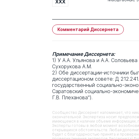
XXX
Комментарий Диссернета
Примечание Диссернета:
1) У А.А. Ульянова и А.А. Соловьев
Сухорукова А.М.
2) Обе диссертации-источники бы
диссертационом совете: Д 212.241
государственный социально-эконом
Саратовский социально-экономиче
Г.В. Плеханова").
Сообщество Диссернет напоминает, что ника
окончательной. Экспертиза носит предполож
имеющемся в наличии объеме информации, п
Эксперты готовы в любой момент возобнови
открывшихся обстоятельств. Любая дополнит
будет с благодарностью принята и проверена
проверки (мнения экспертов Диссернета) б