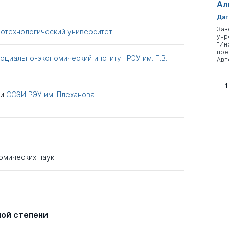
Ал
Даг
Зав
иотехнологический университет
учр
"Ин
пре
оциально-экономический институт РЭУ им. Г.В.
Авт
1
ри
ССЭИ РЭУ им. Плеханова
омических наук
ной степени