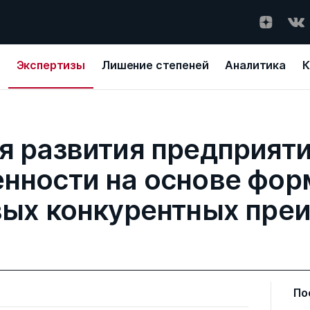
Экспертизы
Лишение степеней
Аналитика
К
я развития предприят
нности на основе фор
вых конкурентных пре
По