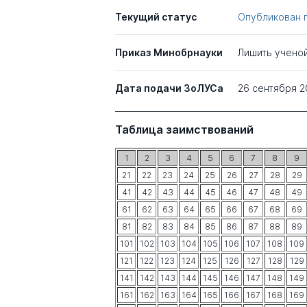
Текущий статус
Опубликован 
Приказ Минобрнауки
Лишить учено
Дата подачи ЗоЛУСа
26 сентября 2
Таблица заимствований
1
2
3
4
5
6
7
8
9
21
22
23
24
25
26
27
28
29
41
42
43
44
45
46
47
48
49
61
62
63
64
65
66
67
68
69
81
82
83
84
85
86
87
88
89
101
102
103
104
105
106
107
108
109
121
122
123
124
125
126
127
128
129
141
142
143
144
145
146
147
148
149
161
162
163
164
165
166
167
168
169