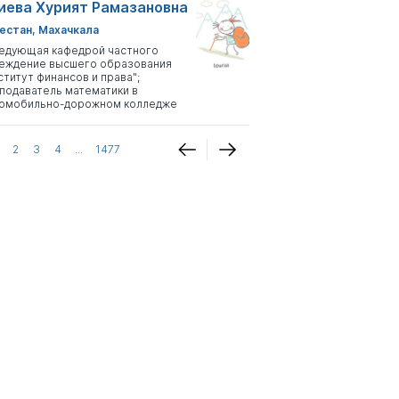
иева Хурият Рамазановна
естан, Махачкала
едующая кафедрой частного
еждение высшего образования
ститут финансов и права";
подаватель математики в
омобильно-дорожном колледже
2
3
4
...
1477