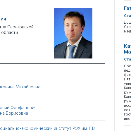
Га
Ста
вич
Доц
тва Саратовской
Ста
мед
а области
Ка
Ма
Ста
Про
пед
фил
Пят
уни
нтонина Михайловна
Кав
рук
Кав
рук
исс
гений Феофанович
сот
яна Борисовна
гос
инс
оциально-экономический институт РЭУ им. Г.В.