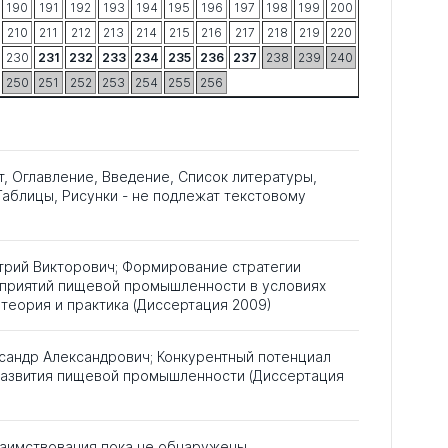
190
191
192
193
194
195
196
197
198
199
200
210
211
212
213
214
215
216
217
218
219
220
230
231
232
233
234
235
236
237
238
239
240
250
251
252
253
254
255
256
т, Оглавление, Введение, Список литературы,
аблицы, Рисунки - не подлежат текстовому
трий Викторович; Формирование стратегии
дприятий пищевой промышленности в условиях
 теория и практика (Диссертация 2009)
сандр Александрович; Конкурентный потенциал
развития пищевой промышленности (Диссертация
аимствования пока не обнаружены