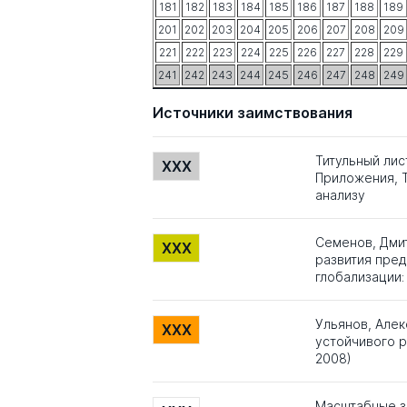
181
182
183
184
185
186
187
188
189
201
202
203
204
205
206
207
208
209
221
222
223
224
225
226
227
228
229
241
242
243
244
245
246
247
248
249
Источники заимствования
Титульный лис
XXX
Приложения, Т
анализу
Семенов, Дми
XXX
развития пре
глобализации:
Ульянов, Алек
XXX
устойчивого 
2008)
Масштабные з