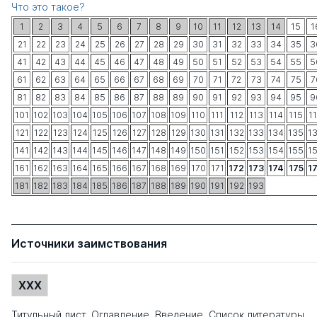
Что это такое?
1
2
3
4
5
6
7
8
9
10
11
12
13
14
15
1
21
22
23
24
25
26
27
28
29
30
31
32
33
34
35
3
41
42
43
44
45
46
47
48
49
50
51
52
53
54
55
5
61
62
63
64
65
66
67
68
69
70
71
72
73
74
75
7
81
82
83
84
85
86
87
88
89
90
91
92
93
94
95
9
101
102
103
104
105
106
107
108
109
110
111
112
113
114
115
1
121
122
123
124
125
126
127
128
129
130
131
132
133
134
135
1
141
142
143
144
145
146
147
148
149
150
151
152
153
154
155
1
161
162
163
164
165
166
167
168
169
170
171
172
173
174
175
1
181
182
183
184
185
186
187
188
189
190
191
192
193
Источники заимствования
XXX
Титульный лист, Оглавление, Введение, Список литературы,