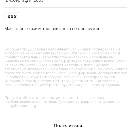
(Диссертация, 2005)
XXX
Масштабные заимствования пока не обнаружены
Сообщество Диссернет напоминает, что никакая проведенная им
экспертиза не может считаться окончательной. Экспертиза носит
предположительный (вероятностный) характер и основана на
имеющемся в наличии объеме информации, полученной исключитель
из открытых источников. Эксперты готовы в любой момент
возобновить исследования в случае обнаружения вновь открывшихс
обстоятельств. Любая дополнительная информация, могущая повлия
на экспертизу, будет с благодарностью принята и проверена в
кратчайшие сроки, а результаты такой дополнительной проверки
(мнения экспертов Диссернета) будут немедленно обнародованы.
Просим любую информацию, имеющую отношение к уже
опубликованным экспертизам Диссернета, направлять по адресу
info@dissernet.org
Поделиться