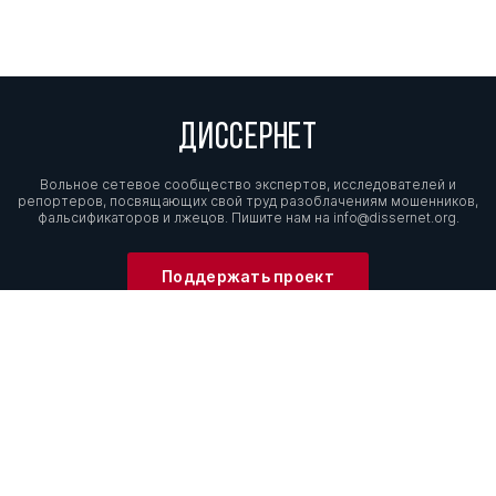
ДИССЕРНЕТ
Вольное сетевое сообщество экспертов, исследователей и
репортеров, посвящающих свой труд разоблачениям мошенников,
фальсификаторов и лжецов. Пишите нам на
info@dissernet.org.
Поддержать проект
МЫ В СОЦСЕТЯХ
© Вольное сетевое сообщество
«Диссернет». 2013—2026