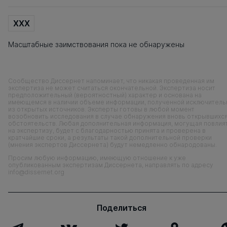
XXX
Масштабные заимствования пока не обнаружены
Сообщество Диссернет напоминает, что никакая проведенная им
экспертиза не может считаться окончательной. Экспертиза носит
предположительный (вероятностный) характер и основана на
имеющемся в наличии объеме информации, полученной исключитель
из открытых источников. Эксперты готовы в любой момент
возобновить исследования в случае обнаружения вновь открывшихс
обстоятельств. Любая дополнительная информация, могущая повлия
на экспертизу, будет с благодарностью принята и проверена в
кратчайшие сроки, а результаты такой дополнительной проверки
(мнения экспертов Диссернета) будут немедленно обнародованы.
Просим любую информацию, имеющую отношение к уже
опубликованным экспертизам Диссернета, направлять по адресу
info@dissernet.org
Поделиться