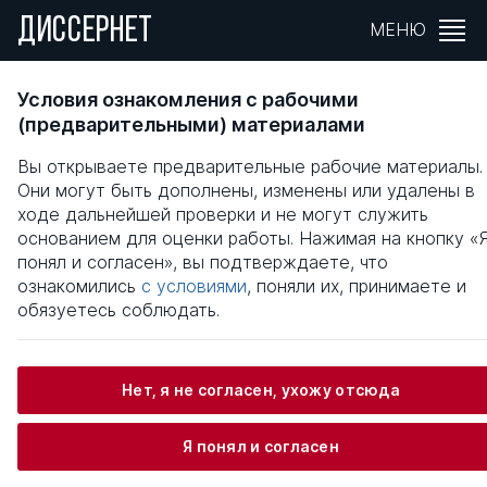
ДИССЕРНЕТ
МЕНЮ
УПРАВЛЕНИЕ УСТОЙЧИВЫМ РАЗВИТИЕМ
Условия ознакомления с рабочими
ПРИОРИТЕТНОГО ЛЕСНОГО ПРОЕКТА
(предварительными) материалами
МНОГОЛЕСНОГО РЕГИОНА
Вы открываете предварительные рабочие материалы.
Они могут быть дополнены, изменены или удалены в
Общая информация
ходе дальнейшей проверки и не могут служить
основанием для оценки работы. Нажимая на кнопку «
понял и согласен», вы подтверждаете, что
Стеценко Антон Сергеевич
ознакомились
с условиями
, поняли их, принимаете и
обязуетесь соблюдать.
Информация о защите
Нет, я не согласен, ухожу отсюда
Научный консультант / Научный руководитель
Я понял и согласен
Степанов Сергей Владимирович