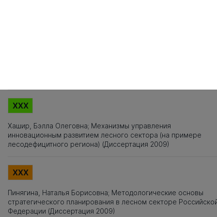
Источники заимствования
XXX
Титульный лист, Оглавление, Введение, Список литературы,
Приложения, Таблицы, Рисунки - не подлежат текстовому
анализу
XXX
Хашир, Бэлла Олеговна; Механизмы управления
инновационным развитием лесного сектора (на примере
лесодефицитного региона) (Диссертация 2009)
XXX
Пинягина, Наталья Борисовна; Методологические основы
стратегического планирования в лесном секторе Российско
Федерации (Диссертация 2009)