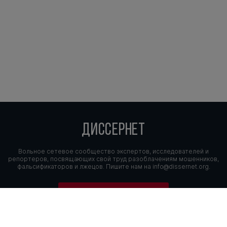
ДИССЕРНЕТ
Вольное сетевое сообщество экспертов, исследователей и
репортеров, посвящающих свой труд разоблачениям мошенников,
фальсификаторов и лжецов. Пишите нам на
info@dissernet.org.
Поддержать проект
МЫ В СОЦСЕТЯХ