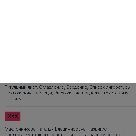
101
102
103
104
105
106
107
108
109
110
111
112
113
114
115
1
121
122
123
124
125
126
127
128
129
130
131
132
133
134
135
1
141
142
143
144
145
146
147
148
149
150
151
152
153
154
155
1
161
162
163
164
165
166
167
168
169
170
171
172
173
174
175
1
181
182
183
184
185
186
187
188
189
190
191
192
193
194
195
1
201
Источники заимствования
XXX
Титульный лист, Оглавление, Введение, Список литературы,
Приложения, Таблицы, Рисунки - не подлежат текстовому
анализу
XXX
Масленникова Наталья Владимировна. Развитие
предпринимательского потенциала в аграрном секторе