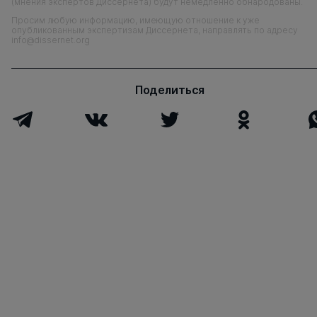
(мнения экспертов Диссернета) будут немедленно обнародованы.
Просим любую информацию, имеющую отношение к уже
опубликованным экспертизам Диссернета, направлять по адресу
info@dissernet.org
Поделиться