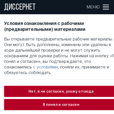
ДИССЕРНЕТ
МЕНЮ
Условия и факторы устойчивости развити
Условия ознакомления с рабочими
предпринимательских структур в аграрно
(предварительными) материалами
сфере
Вы открываете предварительные рабочие материалы.
Они могут быть дополнены, изменены или удалены в
Общая информация
ходе дальнейшей проверки и не могут служить
основанием для оценки работы. Нажимая на кнопку «
понял и согласен», вы подтверждаете, что
Урвачев Роман Анатольевич
ознакомились
с условиями
, поняли их, принимаете и
обязуетесь соблюдать.
Информация о защите
Нет, я не согласен, ухожу отсюда
Научный консультант / Научный руководитель
Я понял и согласен
Гужина Галина Николаевна