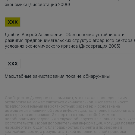
экономики (Диссертация 2006)
XXX
Долбня Андрей Алексеевич. Обеспечение устойчивости
развития предпринимательских структур аграрного сектора 
условиях экономического кризиса (Диссертация 2005)
XXX
Масштабные заимствования пока не обнаружены
Сообщество Диссернет напоминает, что никакая проведенная им
экспертиза не может считаться окончательной. Экспертиза носит
предположительный (вероятностный) характер и основана на
имеющемся в наличии объеме информации, полученной исключитель
из открытых источников. Эксперты готовы в любой момент
возобновить исследования в случае обнаружения вновь открывшихс
обстоятельств. Любая дополнительная информация, могущая повлия
на экспертизу, будет с благодарностью принята и проверена в
кратчайшие сроки, а результаты такой дополнительной проверки