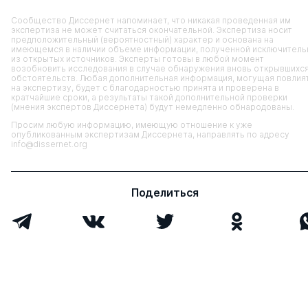
Сообщество Диссернет напоминает, что никакая проведенная им
экспертиза не может считаться окончательной. Экспертиза носит
предположительный (вероятностный) характер и основана на
имеющемся в наличии объеме информации, полученной исключитель
из открытых источников. Эксперты готовы в любой момент
возобновить исследования в случае обнаружения вновь открывшихс
обстоятельств. Любая дополнительная информация, могущая повлия
на экспертизу, будет с благодарностью принята и проверена в
кратчайшие сроки, а результаты такой дополнительной проверки
(мнения экспертов Диссернета) будут немедленно обнародованы.
Просим любую информацию, имеющую отношение к уже
опубликованным экспертизам Диссернета, направлять по адресу
info@dissernet.org
Поделиться