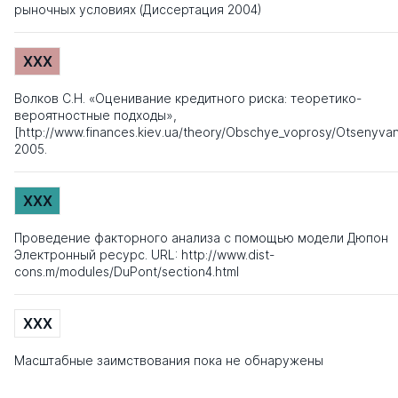
рыночных условиях (Диссертация 2004)
XXX
Волков С.Н. «Оценивание кредитного риска: теоретико-
вероятностные подходы»,
[http://www.finances.kiev.ua/theory/Obschye_voprosy/Otsenyvan
2005.
XXX
Проведение факторного анализа с помощью модели Дюпон
Электронный ресурс. URL: http://www.dist-
cons.m/modules/DuPont/section4.html
XXX
Масштабные заимствования пока не обнаружены