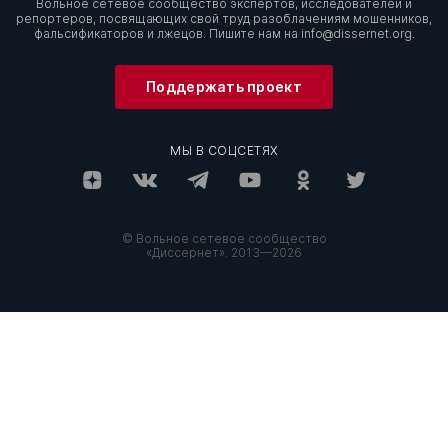
Вольное сетевое сообщество экспертов, исследователей и
репортеров, посвящающих свой труд разоблачениям мошенников,
фальсификаторов и лжецов. Пишите нам на
info@dissernet.org.
Поддержать проект
МЫ В СОЦСЕТЯХ
© Вольное сетевое сообщество
«Диссернет». 2013—2026