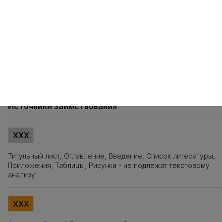
121
122
123
124
125
126
127
128
129
130
131
132
133
134
135
141
142
143
144
145
146
147
148
149
150
151
152
153
154
155
161
162
163
164
165
166
167
168
169
170
171
172
173
174
175
181
182
183
184
185
186
187
188
189
190
191
192
193
194
195
201
202
203
204
205
206
207
208
209
210
211
212
213
214
215
221
222
223
224
225
226
227
228
229
230
231
232
233
234
235
241
242
243
244
245
246
247
248
249
250
251
252
253
254
Источники заимствования
XXX
Титульный лист, Оглавление, Введение, Список литературы,
Приложения, Таблицы, Рисунки - не подлежат текстовому
анализу
XXX