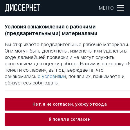
ДИССЕРНЕТ
МЕНЮ
ПОДГОТОВКА ВОЕННО-ОБУЧЕННОГО
Условия ознакомления с рабочими
РЕЗЕРВА В РОССИИ : 1876-1914 ГГ
(предварительными) материалами
Вы открываете предварительные рабочие материалы.
Общая информация
Они могут быть дополнены, изменены или удалены в
ходе дальнейшей проверки и не могут служить
основанием для оценки работы. Нажимая на кнопку «
Зуев Михаил Николаевич
понял и согласен», вы подтверждаете, что
ознакомились
с условиями
, поняли их, принимаете и
обязуетесь соблюдать.
Информация о защите
Нет, я не согласен, ухожу отсюда
Научный консультант / Научный руководитель
Изонов Виктор Владимирович
Я понял и согласен