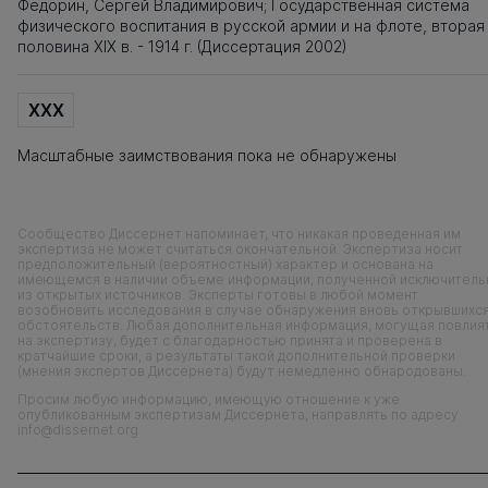
Федорин, Сергей Владимирович; Государственная система
физического воспитания в русской армии и на флоте, вторая
половина ХIХ в. - 1914 г. (Диссертация 2002)
XXX
Масштабные заимствования пока не обнаружены
Сообщество Диссернет напоминает, что никакая проведенная им
экспертиза не может считаться окончательной. Экспертиза носит
предположительный (вероятностный) характер и основана на
имеющемся в наличии объеме информации, полученной исключитель
из открытых источников. Эксперты готовы в любой момент
возобновить исследования в случае обнаружения вновь открывшихс
обстоятельств. Любая дополнительная информация, могущая повлия
на экспертизу, будет с благодарностью принята и проверена в
кратчайшие сроки, а результаты такой дополнительной проверки
(мнения экспертов Диссернета) будут немедленно обнародованы.
Просим любую информацию, имеющую отношение к уже
опубликованным экспертизам Диссернета, направлять по адресу
info@dissernet.org