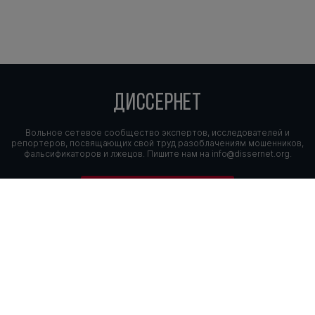
ДИССЕРНЕТ
Вольное сетевое сообщество экспертов, исследователей и
репортеров, посвящающих свой труд разоблачениям мошенников,
фальсификаторов и лжецов. Пишите нам на
info@dissernet.org.
Поддержать проект
МЫ В СОЦСЕТЯХ
© Вольное сетевое сообщество
«Диссернет». 2013—2026