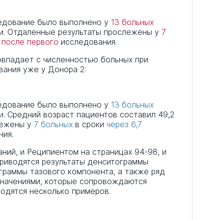
едование было выполнено у
13 больных
ии. Отдаленные результаты прослежены у
7
 после первого
исследования.
овпадает с численностью больных при
вания уже у Донора 2:
едование было выполнено у
13 больных
. Средний возраст пациентов составил 49,2
лежены у
7 больных
в сроки
через 6,7
ия.
ий, и Реципиентом на страницах 94-98, и
приводятся результаты денситограммы
граммы тазового компонента, а также ряд
значениями, которые сопровождаются
одятся несколько примеров.