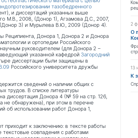
остеопластического материала с целью
Ком
эндопротезировании тазобедренного
ре
иент), и диссертаций указанных выше
М.В., 2008, (Донор 1), Агзамова Д.С., 2007,
2 ф
 (Донор 3) и Мурылева В.Ю., 2009 (Донор 4).
О 
ты Реципиента, Донора 1, Донора 2 и Донора
Ко
вматологии и ортопедии Российского
Фра
 научным руководителем (для Донора 2 –
стр
 заведующий указанной кафедрой
Загородний
етыре диссертации были защищены в
3.09
Российского университета дружбы
13 
К 
держится сведений о наличии общих с
Спр
ых трудов. В списке литературы
а диссертация Донора 4 (№ 59 на стр. 126,
а не обнаружена), при этом в перечне
й об использовании работ Донора 1,
т приходит к заключению: в тексте работы
 текстовые совпадения с работами