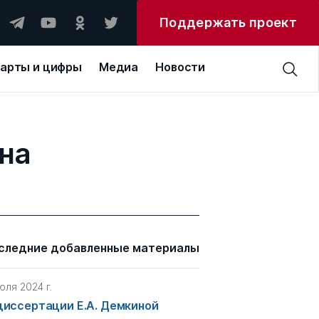
Поддержать проект
арты и цифры
Медиа
Новости
ина
следние добавленные материалы
юля 2024 г.
диссертации Е.А. Демкиной