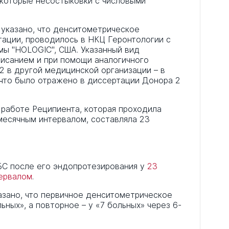
которые несостыковки с числовыми
 указано, что денситометрическое
тации, проводилось в НКЦ Геронтологии с
ы "HOLOGIC", США. Указанный вид
писанием и при помощи аналогичного
 в другой медицинской организации – в
что было отражено в диссертации Донора 2
 работе Реципиента, которая проходила
есячным интервалом, составляла 23
С после его эндопротезирования у
23
ервалом
.
азано, что первичное денситометрическое
ных», а повторное – у «7 больных» через 6-