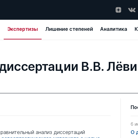
Экспертизы
Лишение степеней
Аналитика
К
диссертации В.В. Лёв
По
6 и
равнительный анализ диссертаций
О 