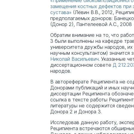
«Применение биокомпозиционного 
замещения костных дефектов при 
сустава»
(Лёвин В.В., 2012, Рецип
предполагаемых доноров: Банецкого 
(Донор 2), Пантелеевой А.С., 2008
Обратим внимание на то, что рабо
3 были выполнены на кафедре тра
университета дружбы народов, их
научным консультантом) значится
Николай Васильевич
. Указанные ч
диссертационном совете
Д 212.20
народов.
В автореферате Реципиента не со
Донорами публикаций и иных научн
диссертации Реципиента обозначен
ссылка в тексте работы Реципиент
литературы не содержится сведени
Донора 2 и Донора 3.
Исследовав данную работу, экспер
Реципиента встречаются обширные