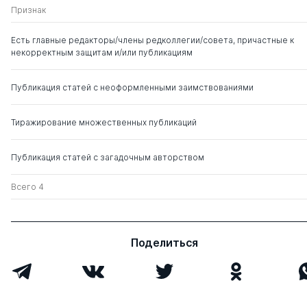
ЭЛЕМЕНТЫ С
Стрижков Н. И.
Хлюстов Виталий
д. с.-х.н.
0
0
Признак
АГРОТЕХНИКИ
Сайфуллин Р. Г.
Константинович
ПШЕНИЦЫ ОТ 
Даулетов М. А.
Есть главные редакторы/члены редколлегии/совета, причастные к
ОРГАНИЗМОВ 
Шагиев Б. З.
некорректным защитам и/или публикациям
ЮЖНЫХ САРА
ПРАВОБЕРЕЖЬ
Публикация статей с неоформленными заимствованиями
ПРОБЛЕМЫ ОБ
Бондина Н. Н.
ЭФФЕКТИВНО
Бондин И. А.
Тиражирование множественных публикаций
ИСПОЛЬЗОВА
ПРОИЗВОДСТ
ПОТЕНЦИАЛА 
Публикация статей с загадочным авторством
СЕЛЬСКОХОЗ
ОРГАНИЗАЦИЯ
Всего 4
АКТИВНОСТЬ
Медведев И. Ф.
ПРОЦЕССОВ Н
Левицкая Н. Г.
ПОВОЛЖЬЯ
Макаров В. З.
Поделиться
Назаров В. А.