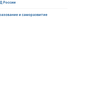
Д России
разование и саморазвитие