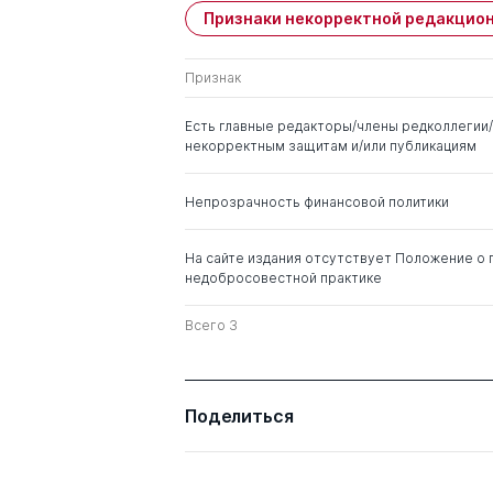
Признаки некорректной редакцион
Имя
Степень
Признак
Порфирьев Борис
д. э.н.
Николаевич
Есть главные редакторы/члены редколлегии/
некорректным защитам и/или публикациям
Окрепилов Владимир
д. э.н.
Валентинович
Непрозрачность финансовой политики
Карлик Александр
д. э.н.
Евсеевич
На сайте издания отсутствует Положение о 
недобросовестной практике
Максимцев Игорь
д. э.н.
Всего 3
Анатольевич
Аносова Людмила
д. э.н.
Александровна
Поделиться
Елисеева Ирина
Ильинична