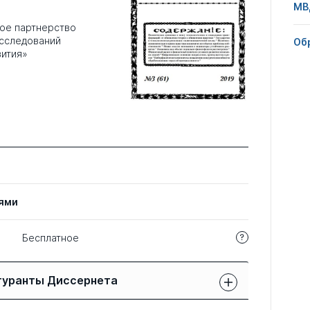
МВ
ое партнерство
исследований
Об
вития»
ями
Бесплатное
гуранты Диссернета