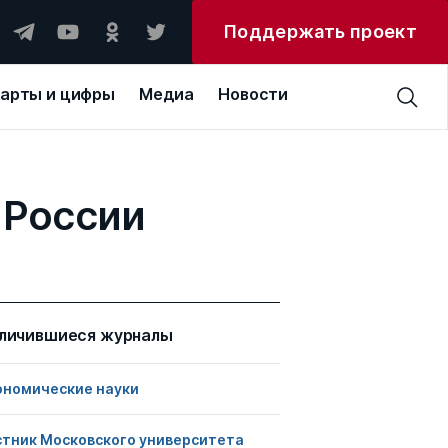
Поддержать проект
арты и цифры
Медиа
Новости
 России
личившиеся журналы
ономические науки
стник Московского университета