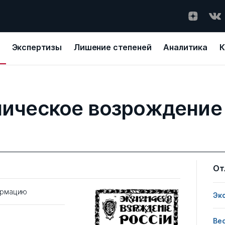
Экспертизы
Лишение степеней
Аналитика
К
ическое возрождение
От
ормацию
Эк
Ве