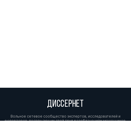
ДИССЕРНЕТ
Вольное сетевое сообщество экспертов, исследователей и
репортеров, посвящающих свой труд разоблачениям мошенников,
фальсификаторов и лжецов. Пишите нам на
info@dissernet.org.