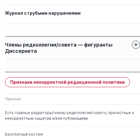
Журнал с грубыми нарушениями
Члены редколлегии/совета — фигуранты
Диссернета
Защиты членов
Имя
Степень
свои
чужие
Признаки некорректной редакционной политики
Неверкович Сергей
д. пед.н.
0
8
Дмитриевич
Признак
Есть главные редакторы/члены редколлегии/совета, причастные к
некорректным защитам и/или публикациям
Бесплатный хостинг