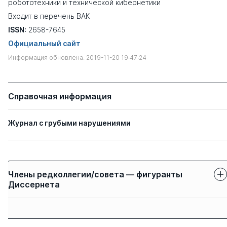
робототехники и технической кибернетики
Входит в перечень ВАК
ISSN:
2658-7645
Официальный сайт
Информация обновлена: 2019-11-20 19:47:24
Справочная информация
Журнал с грубыми нарушениями
Члены редколлегии/совета — фигуранты
Диссернета
Защиты членов
Имя
Степень
свои
чужие