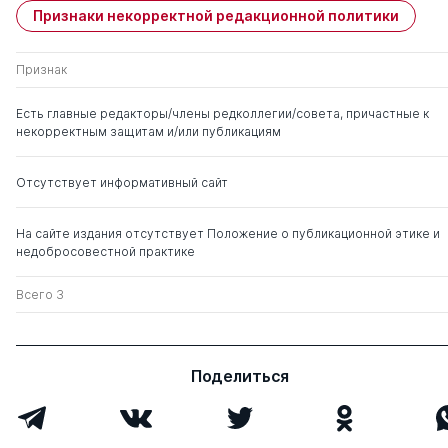
Признаки некорректной редакционной политики
Емельянов Сергей
д. тех.н.
0
3
Геннадьевич
Признак
Кудж Станислав
д. тех.н.
1
0
Есть главные редакторы/члены редколлегии/совета, причастные к
Алексеевич
некорректным защитам и/или публикациям
Отсутствует информативный сайт
На сайте издания отсутствует Положение о публикационной этике и
недобросовестной практике
Всего 3
Поделиться