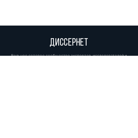
ДИССЕРНЕТ
Вольное сетевое сообщество экспертов, исследователей и
репортеров, посвящающих свой труд разоблачениям мошенников,
фальсификаторов и лжецов. Пишите нам на
info@dissernet.org.
Поддержать проект
МЫ В СОЦСЕТЯХ
© Вольное сетевое сообщество
«Диссернет». 2013—2026