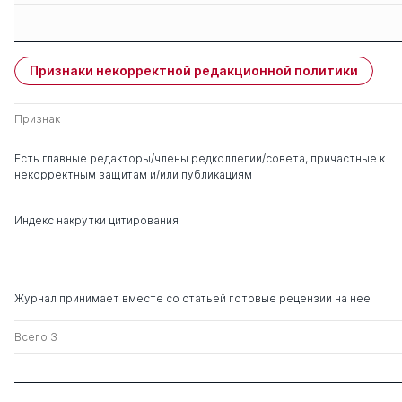
Защиты членов
Имя
Степень
свои
чужие
Признаки некорректной редакционной политики
Мамитова Наталия
д. ю.н.
0
3
Викторовна
Признак
Курдюк Петр Михайлович
д. ю.н.
0
3
Есть главные редакторы/члены редколлегии/совета, причастные к
некорректным защитам и/или публикациям
Бурда Алексей
д. э.н.
0
0
Григорьевич
Индекс накрутки цитирования
Журнал принимает вместе со статьей готовые рецензии на нее
Всего 3