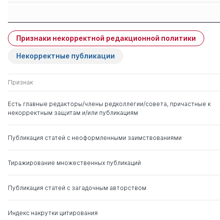
Защиты членов
Имя
Степень
свои
чужие
Признаки некорректной редакционной политики
Жуков Василий Иванович
д. ист.н.
0
2
Некорректные публикации
Хицков Иван Федорович
д. э.н.
0
4
Признак
Гасилов Валентин
д. э.н.
0
5
Есть главные редакторы/члены редколлегии/совета, причастные к
Васильевич
некорректным защитам и/или публикациям
Падалкин Виталий
д. э.н.
1
0
Публикация статей с неоформленными заимствованиями
Юрьевич
Тиражирование множественных публикаций
Львович Игорь
д. тех.н.
0
10
Яковлевич
Публикация статей с загадочным авторством
Индекс накрутки цитирования