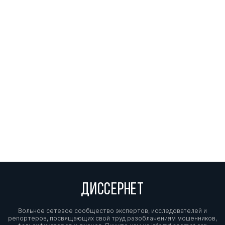
ДИССЕРНЕТ
Вольное сетевое сообщество экспертов, исследователей и
репортеров, посвящающих свой труд разоблачениям мошенников,