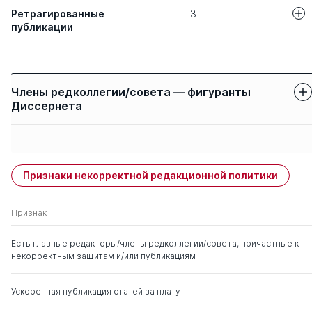
Ретрагированные
3
публикации
Авторы
Название статьи
Аксиология ан
Музяков С. И.
Члены редколлегии/совета — фигуранты
как эвдемонис
Диссернета
Социальные п
Гусев Д. А.
Защиты членов
зарождения а
Имя
Степень
свои
чужие
скептицизма и
стоической те
Признаки некорректной редакционной политики
Запесоцкий Александр
д. культурологии
0
3
Сергеевич
МЕТАФИЗИКА
Яковлев В. А.
Признак
РЕАЛЬНОСТИ
Информацион
Воденко Константин
д. филос.н.
0
0
Есть главные редакторы/члены редколлегии/совета, причастные к
бытия
Викторович
некорректным защитам и/или публикациям
Ускоренная публикация статей за плату