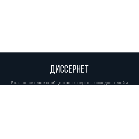
ДИССЕРНЕТ
Вольное сетевое сообщество экспертов, исследователей и
репортеров, посвящающих свой труд разоблачениям мошенников,
фальсификаторов и лжецов. Пишите нам на
info@dissernet.org.
Поддержать проект
МЫ В СОЦСЕТЯХ