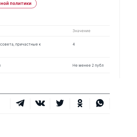
Публикации
ной политики
свои
членов РК
чужие
0
2
0
Значение
0
4
0
совета, причастные к
4
0
3
0
м
Не менее 2 публ
0
1
0