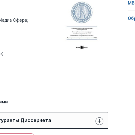
МВ
Об
Медиа Сфера;
e)
ями
гуранты Диссернета
Защиты членов РК: