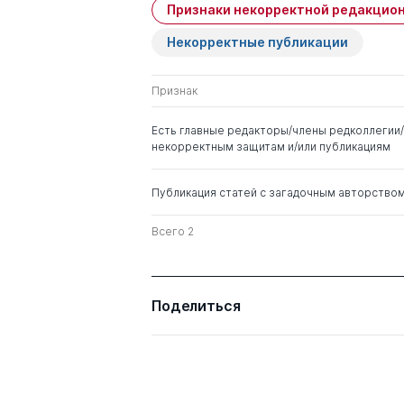
Признаки некорректной редакцион
Имя
Степень
Некорректные публикации
Сандриков Валерий
д. мед. н.
Александрович
Признак
Аракелян Валерий
д. мед. н.
Есть главные редакторы/члены редколлегии/
Сергеевич
некорректным защитам и/или публикациям
Шевела Андрей Иванович
д. мед. н.
Публикация статей с загадочным авторство
Шулутко Александр
Всего 2
д. мед. н.
Михайлович
Поделиться