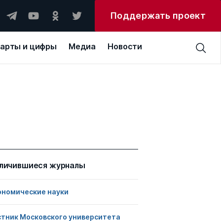
Поддержать проект
арты и цифры
Медиа
Новости
личившиеся журналы
ономические науки
стник Московского университета