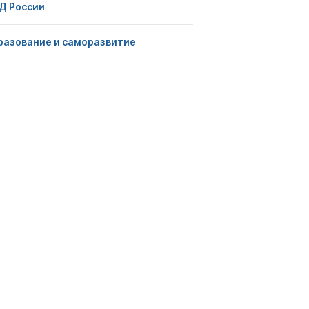
Д России
разование и саморазвитие