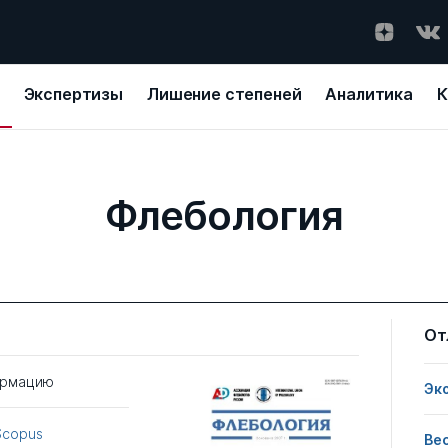
Экспертизы
Лишение степеней
Аналитика
К
Флебология
От
ормацию
Эк
Scopus
Ве