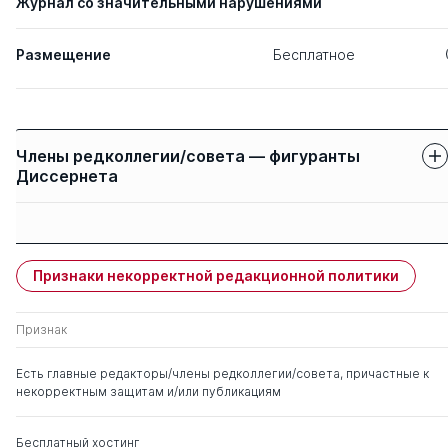
Журнал со значительными нарушениями
Размещение
Бесплатное
Члены редколлегии/совета — фигуранты
Диссернета
Защиты членов
Имя
Степень
свои
чужие
Признаки некорректной редакционной политики
Розенберг Геннадий
д. биолог.н.
0
0
Самуилович
Признак
Есть главные редакторы/члены редколлегии/совета, причастные к
некорректным защитам и/или публикациям
Бесплатный хостинг