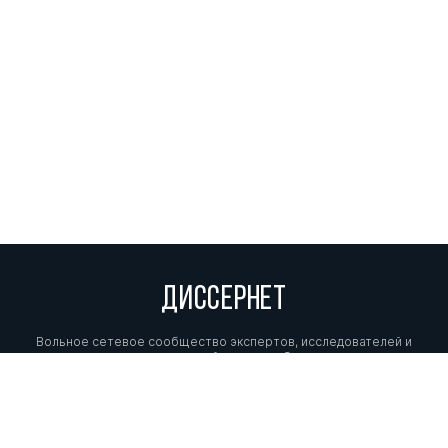
ДИССЕРНЕТ
Вольное сетевое сообщество экспертов, исследователей и
репортеров, посвящающих свой труд разоблачениям мошенников,
фальсификаторов и лжецов. Пишите нам на
info@dissernet.org.
Поддержать проект