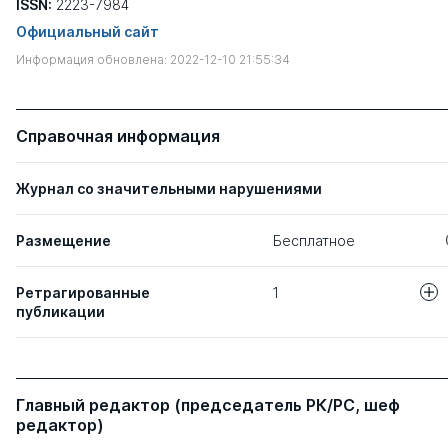
ISSN:
2223-7984
Официальный сайт
Информация обновлена: 2022-12-10 21:55:34
Справочная информация
Журнал со значительными нарушениями
Размещение
Бесплатное
Ретрагированные
1
публикации
Авторы
Название статьи
РАЗВИТИЕ ИН
Бакулевская Л. В.
Главный редактор (председатель РК/РС, шеф
БАНКРОТСТВА
редактор)
РОССИИ