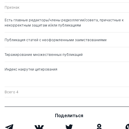
Савенкова Татьяна
д. э.н.
0
6
Признак
Ивановна
Есть главные редакторы/члены редколлегии/совета, причастные к
некорректным защитам и/или публикациям
Мельник Маргарита
д. э.н.
0
15
Викторовна
Публикация статей с неоформленными заимствованиями
Ханафеев Фарид
д. э.н.
0
2
Файзрахманович
Тиражирование множественных публикаций
Кутер Михаил Исаакович
д. э.н.
0
3
Индекс накрутки цитирования
Всего 4
Поделиться