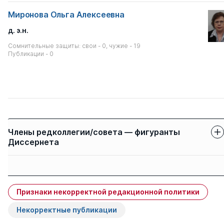
Миронова Ольга Алексеевна
д. э.н.
Сомнительные защиты: свои - 0, чужие - 19
Публикации - 0
Члены редколлегии/совета — фигуранты
Диссернета
Защиты членов
Имя
Степень
свои
чужие
Признаки некорректной редакционной политики
Гончаренко Любовь
д. э.н.
0
2
Ивановна
Некорректные публикации