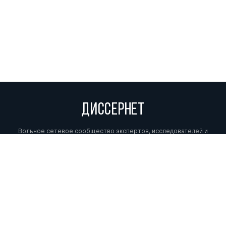
ДИССЕРНЕТ
Вольное сетевое сообщество экспертов, исследователей и
репортеров, посвящающих свой труд разоблачениям мошенников,
фальсификаторов и лжецов. Пишите нам на
info@dissernet.org.
Поддержать проект
МЫ В СОЦСЕТЯХ