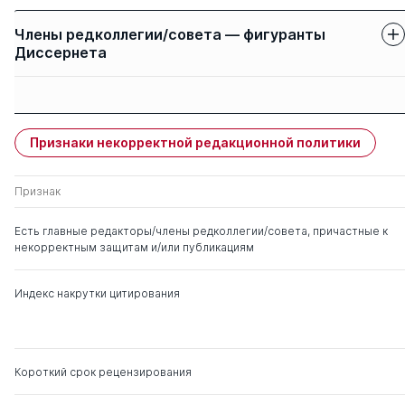
Члены редколлегии/совета — фигуранты
Диссернета
Защиты членов
Имя
Степень
свои
чужие
Признаки некорректной редакционной политики
Рамазанов Ахмед
0
1
Хидирович
Признак
Акаев Вахит Хумидович
д. филос.н.
0
4
Есть главные редакторы/члены редколлегии/совета, причастные к
некорректным защитам и/или публикациям
Бардаков Алексей
0
1
Иванович
Индекс накрутки цитирования
Шихсаидов Амри
0
2
Рзаевич
Короткий срок рецензирования
Керимов Махмуд
д. филос.н.
0
0