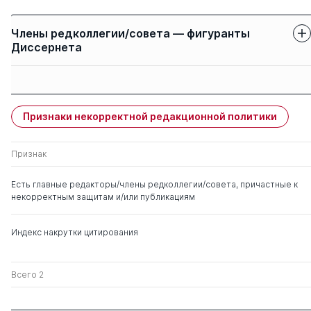
Члены редколлегии/совета — фигуранты
Диссернета
Защиты членов
Имя
Степень
свои
чужие
Признаки некорректной редакционной политики
Айларова Светлана
д. ист.н.
0
5
Ахсарбековна
Признак
Гутнов Феликс
0
1
Есть главные редакторы/члены редколлегии/совета, причастные к
Хаджимурзаевич
некорректным защитам и/или публикациям
Чибиров Людвиг
д. ист.н.
0
1
Индекс накрутки цитирования
Алексеевич
Всего 2