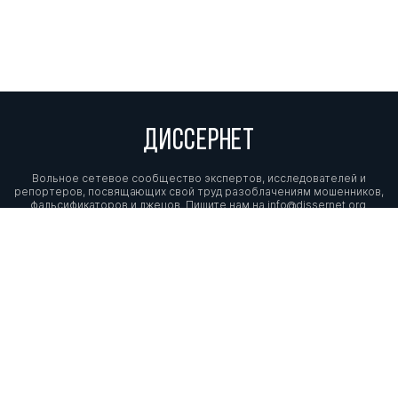
ДИССЕРНЕТ
Вольное сетевое сообщество экспертов, исследователей и
репортеров, посвящающих свой труд разоблачениям мошенников,
фальсификаторов и лжецов. Пишите нам на
info@dissernet.org.
Поддержать проект
МЫ В СОЦСЕТЯХ
© Вольное сетевое сообщество