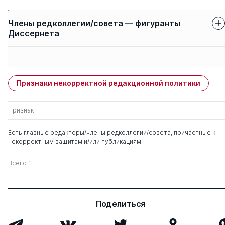
Члены редколлегии/совета — фигуранты
Диссернета
Защиты членов
Имя
Степень
свои
чужие
Признаки некорректной редакционной политики
Мешалкин Валерий
д. тех.н.
0
6
Павлович
Признак
Есть главные редакторы/члены редколлегии/совета, причастные к
некорректным защитам и/или публикациям
Всего 1
Поделиться