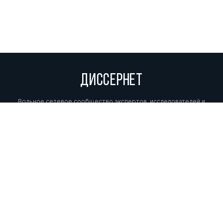
ДИССЕРНЕТ
Вольное сетевое сообщество экспертов, исследователей и
репортеров, посвящающих свой труд разоблачениям мошенников,
фальсификаторов и лжецов. Пишите нам на
info@dissernet.org.
Поддержать проект
МЫ В СОЦСЕТЯХ
© Вольное сетевое сообщество