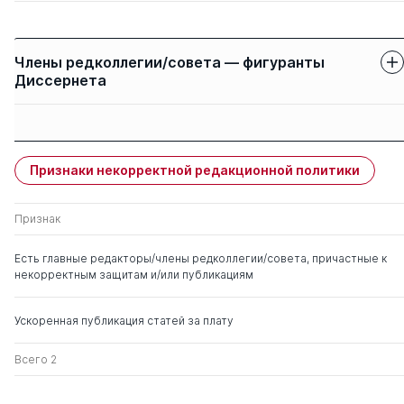
Члены редколлегии/совета — фигуранты
Диссернета
Защиты членов
Имя
Степень
свои
чужие
Признаки некорректной редакционной политики
Бурда Алексей
д. э.н.
0
0
Григорьевич
Признак
Есть главные редакторы/члены редколлегии/совета, причастные к
некорректным защитам и/или публикациям
Ускоренная публикация статей за плату
Всего 2