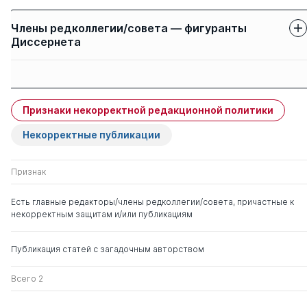
Члены редколлегии/совета — фигуранты
Диссернета
Защиты членов
Имя
Степень
свои
чужие
Признаки некорректной редакционной политики
Гавриленко Александр
д. мед. н.
0
2
Васильевич
Некорректные публикации
Ревишвили Амиран
д. мед. н.
0
6
Признак
Шотаевич
Есть главные редакторы/члены редколлегии/совета, причастные к
некорректным защитам и/или публикациям
Бокерия Лео Антонович
д. мед. н.
0
19
Публикация статей с загадочным авторством
Алекян Баграт Гегамович
д. мед. н.
0
4
Всего 2
Абугов Сергей
д. мед. н.
0
4
Александрович