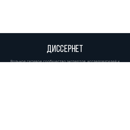
ДИССЕРНЕТ
Вольное сетевое сообщество экспертов, исследователей и
репортеров, посвящающих свой труд разоблачениям мошенников,
фальсификаторов и лжецов. Пишите нам на
info@dissernet.org.
Поддержать проект
МЫ В СОЦСЕТЯХ
© Вольное сетевое сообщество