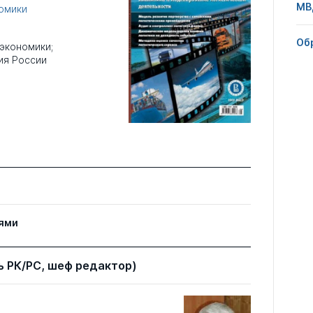
МВ
омики
Об
экономики;
ия России
ями
 РК/РС, шеф редактор)