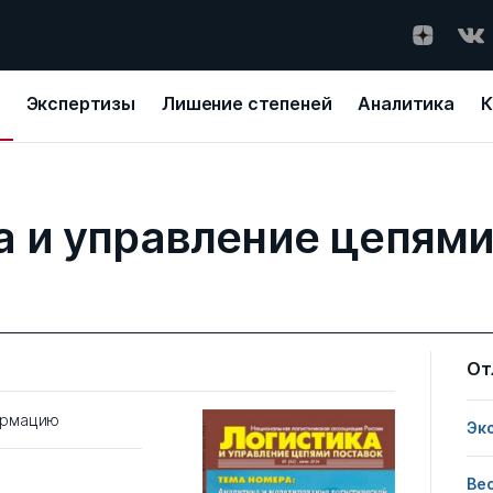
Экспертизы
Лишение степеней
Аналитика
К
а и управление цепями
От
ормацию
Эк
Ве