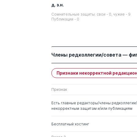
д. э.н.
Сомнительные защиты: свои - 0, чужие - 9
Публикации - 0
Члены редколлегии/совета — фи
Признаки некорректной редакцион
Имя
Степень
Признак
Лукинский Валерий
д. тех.н.
Сергеевич
Есть главные редакторы/члены редколлегии/
некорректным защитам и/или публикациям
Проценко Олег
д. э.н.
Дмитриевич
Бесплатный хостинг