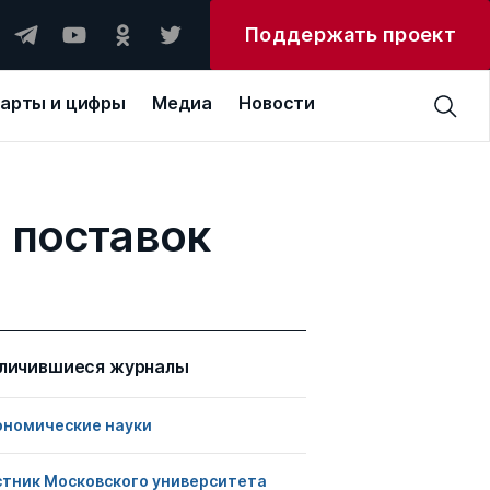
Поддержать проект
арты и цифры
Медиа
Новости
 поставок
личившиеся журналы
ономические науки
стник Московского университета