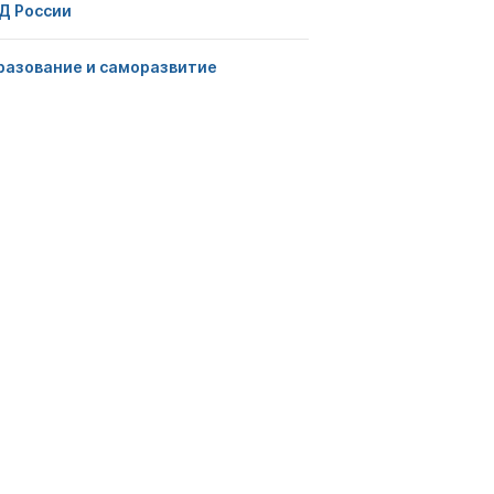
Д России
разование и саморазвитие