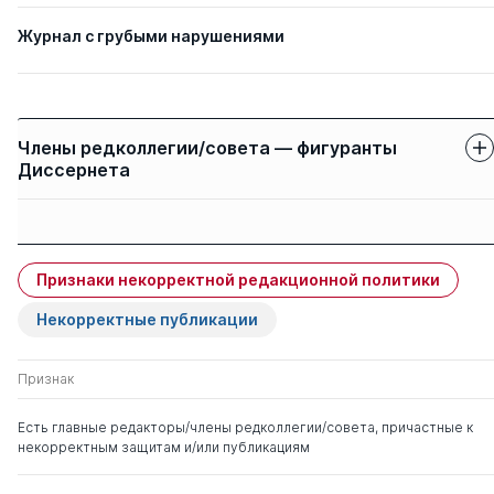
Журнал с грубыми нарушениями
Члены редколлегии/совета — фигуранты
Диссернета
Защиты членов
Имя
Степень
свои
чужие
Признаки некорректной редакционной политики
Порфирьев Борис
д. э.н.
0
1
Николаевич
Некорректные публикации
Поляк Георгий
д. э.н.
0
7
Признак
Борисович
Есть главные редакторы/члены редколлегии/совета, причастные к
некорректным защитам и/или публикациям
Родыгина Наталья
д. э.н.
0
0
Юрьевна