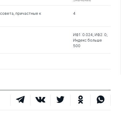
0
2
0
совета, причастные к
4
0
12
1
ИФ1: 0.024; ИФ2: 0;
Индекс больше
0
1
4
500
0
5
0