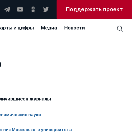
Поддержать проект
арты и цифры
Медиа
Новости
о
личившиеся журналы
ономические науки
стник Московского университета