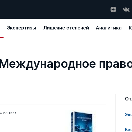
Экспертизы
Лишение степеней
Аналитика
К
Международное прав
От
ормацию
Эк
Ве