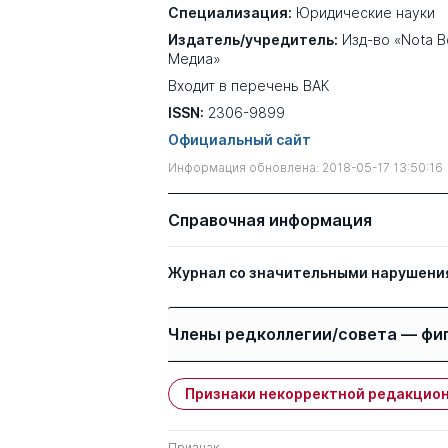
Специализация:
Юридические науки
Издатель/учредитель:
Изд-во «Nota 
Медиа»
Входит в перечень ВАК
ISSN:
2306-9899
Официальный сайт
Информация обновлена: 2018-05-17 13:50:16
Справочная информация
Журнал со значительными нарушени
Члены редколлегии/совета — фи
Признаки некорректной редакцион
Имя
Степень
Признак