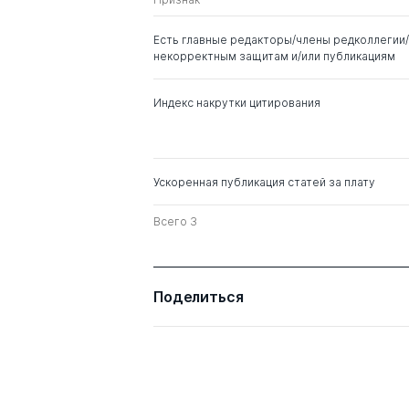
Курдюков Геннадий
д. ю.н.
Иринархович
Есть главные редакторы/члены редколлегии/
некорректным защитам и/или публикациям
Демичев Алексей
д. ю.н.
Андреевич
к. ист.н.
Индекс накрутки цитирования
Иншакова Агнесса
д. ю.н.
Олеговна
Ускоренная публикация статей за плату
Каламкарян Рубен
д. ю.н.
Амаякович
Всего 3
Поделиться