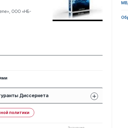
МВ
Bene», ООО «НБ-
Об
ями
гуранты Диссернета
Защиты членов РК:
Публикации
ной политики
свои
членов РК
чужие
Значение