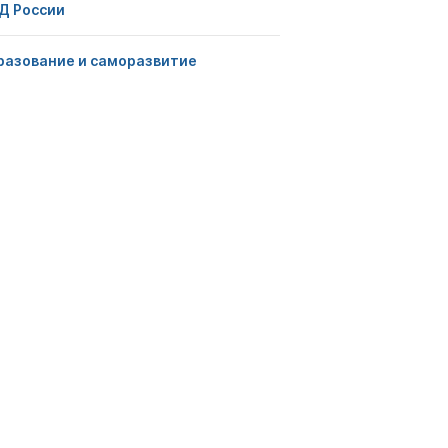
Д России
разование и саморазвитие