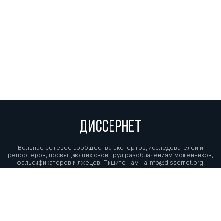
ДИССЕРНЕТ
Вольное сетевое сообщество экспертов, исследователей и
репортеров, посвящающих свой труд разоблачениям мошенников,
фальсификаторов и лжецов. Пишите нам на
info@dissernet.org.
Поддержать проект
МЫ В СОЦСЕТЯХ