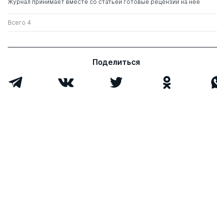
Журнал принимает вместе со статьей готовые рецензии на нее
Кузнецов Александр
д. ю.н.
0
8
Павлович
Всего 4
Волеводз Александр
д. ю.н.
0
0
Григорьевич
Поделиться