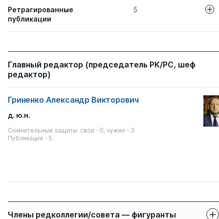
Ретрагированные
5
публикации
Авторы
Название статьи
МЕЖДУНАРОД
Гришина Е. П.
Главный редактор (председатель РК/РС, шеф
ИСТОЧНИКИ 
редактор)
ЯЗЫКЕ СУДОП
ПОНЯТИЕ, ВО
ПРАВООХРАН
Гриненко Александр Викторович
ДЕЯТЕЛЬНОСТ
ФЕДЕРАЦИИ
д. ю.н.
Сомнительные защиты: свои - 0, чужие - 3
СРАВНИТЕЛЬН
Публикации - 5
Цветкова Е. В.
ПРЕКРАЩЕНИЯ
ПО ПРЕСТУПЛ
СОВЕРШЕННЫ
НЕСОВЕРШЕНН
РОССИЙСКОМ
ЗАКОНОДАТЕЛ
Члены редколлегии/совета — фигуранты
КОНТРАБАНДА
Прохорова М. Л.