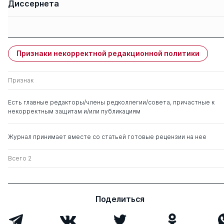
Диссернета
Защиты членов
Имя
Степень
свои
чужие
Признаки некорректной редакционной политики
Тарасов Евгений
д. филол.н.
0
2
Федорович
Признак
Стернин Иосиф
д. филол.н.
0
0
Есть главные редакторы/члены редколлегии/совета, причастные к
Абрамович
некорректным защитам и/или публикациям
Шаховский Виктор
д. филол.н.
0
0
Журнал принимает вместе со статьей готовые рецензии на нее
Иванович
Всего 2
Поделиться