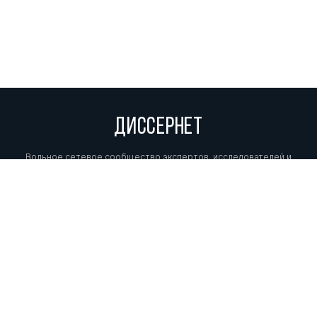
ДИССЕРНЕТ
Вольное сетевое сообщество экспертов, исследователей и
репортеров, посвящающих свой труд разоблачениям мошенников,
фальсификаторов и лжецов. Пишите нам на
info@dissernet.org.
Поддержать проект
МЫ В СОЦСЕТЯХ