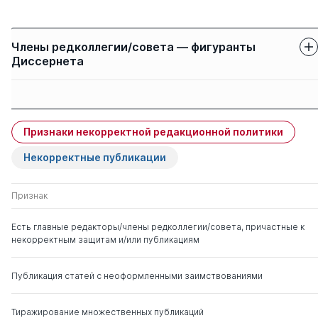
Члены редколлегии/совета — фигуранты
Диссернета
Защиты членов
Имя
Степень
свои
чужие
Признаки некорректной редакционной политики
Поляков Николай
д. э.н.
1
2
Федорович
Некорректные публикации
Засько Вадим
д. э.н.
0
0
Признак
Николаевич
Есть главные редакторы/члены редколлегии/совета, причастные к
некорректным защитам и/или публикациям
Соловьев Аркадий
д. э.н.
0
0
Константинович
Публикация статей с неоформленными заимствованиями
Тиражирование множественных публикаций