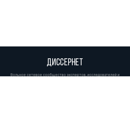
ДИССЕРНЕТ
Вольное сетевое сообщество экспертов, исследователей и
репортеров, посвящающих свой труд разоблачениям мошенников,
фальсификаторов и лжецов. Пишите нам на
info@dissernet.org.
Поддержать проект
МЫ В СОЦСЕТЯХ