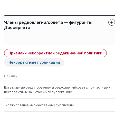
Члены редколлегии/совета — фигуранты
Диссернета
Защиты членов
Имя
Степень
свои
чужие
Признаки некорректной редакционной политики
Подымова Людмила
д. пед.н.
0
1
Степановна
Некорректные публикации
Тоневицкий Александр
д. биолог.н.
0
1
Признак
Григорьевич
Есть главные редакторы/члены редколлегии/совета, причастные к
некорректным защитам и/или публикациям
Карпов Анатолий
д. псих.н.
0
3
Викторович
Тиражирование множественных публикаций