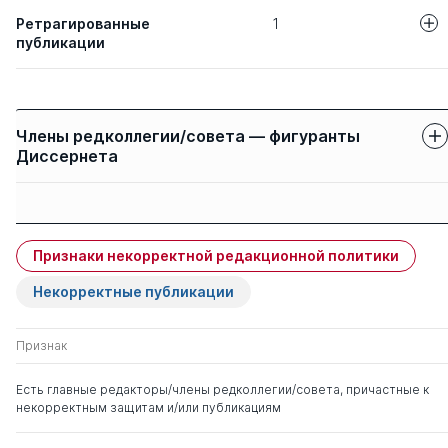
Ретрагированные
1
публикации
Авторы
Название статьи
Институт публ
Винницкий А. В.
Члены редколлегии/совета — фигуранты
России: персп
Диссернета
контексте евр
Защиты членов
Имя
Степень
свои
чужие
Признаки некорректной редакционной политики
Нарутто Светлана
д. ю.н.
0
1
Васильевна
Некорректные публикации
Братановский Сергей
д. ю.н.
0
4
Признак
Николаевич
Есть главные редакторы/члены редколлегии/совета, причастные к
некорректным защитам и/или публикациям
Демичев Алексей
д. ю.н.
0
12
Андреевич
к. ист.н.