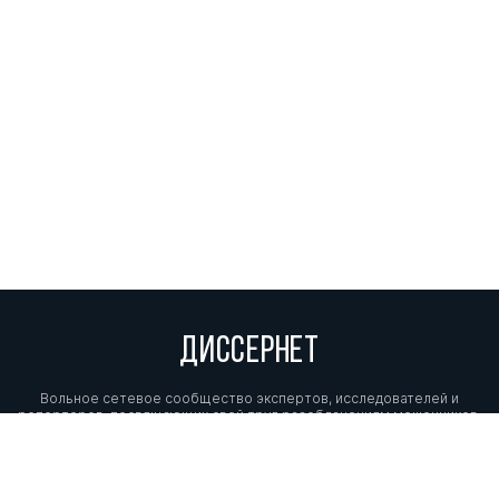
ДИССЕРНЕТ
Вольное сетевое сообщество экспертов, исследователей и
репортеров, посвящающих свой труд разоблачениям мошенников,
фальсификаторов и лжецов. Пишите нам на
info@dissernet.org.
Поддержать проект