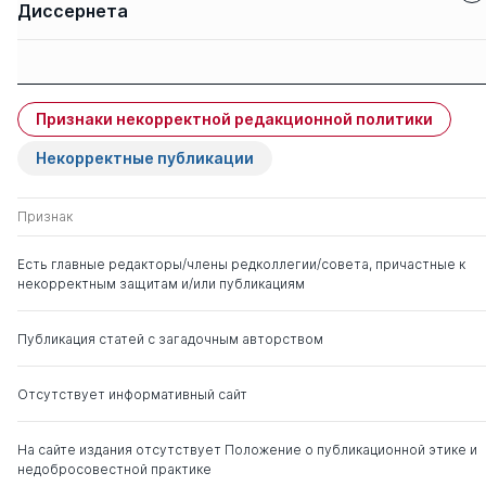
Диссернета
Защиты членов
Имя
Степень
свои
чужие
Признаки некорректной редакционной политики
Пикин Олег
д. мед. н.
0
3
Валентинович
Некорректные публикации
Филоненко Елена
д. мед. н.
0
2
Признак
Вячеславовна
Есть главные редакторы/члены редколлегии/совета, причастные к
некорректным защитам и/или публикациям
Кубышкин Валерий
д. мед. н.
0
2
Алексеевич
Публикация статей с загадочным авторством
Отсутствует информативный сайт
На сайте издания отсутствует Положение о публикационной этике и
недобросовестной практике