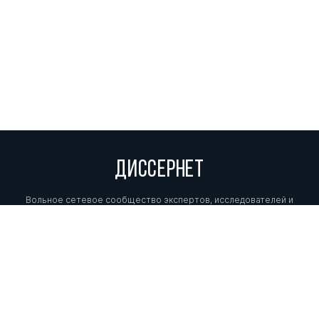
ДИССЕРНЕТ
Вольное сетевое сообщество экспертов, исследователей и
репортеров, посвящающих свой труд разоблачениям мошенников,
фальсификаторов и лжецов. Пишите нам на
info@dissernet.org.
Поддержать проект
МЫ В СОЦСЕТЯХ