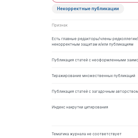
Некорректные публикации
Макаров Валерий
к. э.н.
Леонидович
д. физ.-мат.
Признак
Харламов Андрей
д. э.н.
Есть главные редакторы/члены редколлегии/
Викторович
некорректным защитам и/или публикациям
Благих Иван Алексеевич
д. э.н.
Публикация статей с неоформленными заим
Аносова Людмила
д. э.н.
Тиражирование множественных публикаций
Александровна
Публикация статей с загадочным авторство
Кузнецов Сергей
д. э.н.
Валентинович
Индекс накрутки цитирования
Карпова Галина
д. э.н.
Алексеевна
Тематика журнала не соответствует