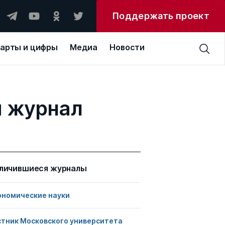
Поддержать проект
арты и цифры
Медиа
Новости
й журнал
личившиеся журналы
ономические науки
стник Московского университета