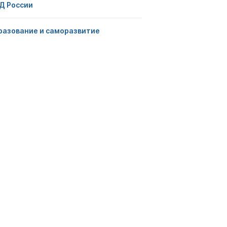
Д России
разование и саморазвитие