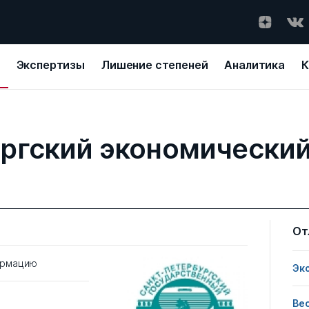
Экспертизы
Лишение степеней
Аналитика
К
ргский экономически
От
ормацию
Эк
Ве