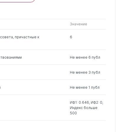
чужие
0
2
0
н.
Значение
0
8
2
совета, причастные к
6
0
6
4
ствованиями
Не менее 6 публ
0
15
0
Не менее 3 публ
м
Не менее 1 публ
0
8
1
ИФ1: 0.646; ИФ2: 0;
Индекс больше
0
16
0
500