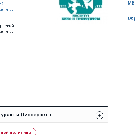
МВ
ий
видения
Об
ргский
видения
гуранты Диссернета
Защиты членов РК:
Публикации
ной политики
свои
членов РК