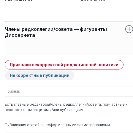
Члены редколлегии/совета — фигуранты
Диссернета
Защиты членов
Имя
Степень
свои
чужие
Признаки некорректной редакционной политики
Дворянский Сергей
д. мед. н.
0
3
Афанасьевич
Некорректные публикации
Менделевич Владимир
д. мед. н.
0
1
Признак
Давыдович
Есть главные редакторы/члены редколлегии/совета, причастные к
некорректным защитам и/или публикациям
Крюков Николай
д. мед. н.
0
2
Николаевич
Публикация статей с неоформленными заимствованиями