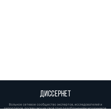
ДИССЕРНЕТ
Вольное сетевое сообщество экспертов, исследователей и
репортеров, посвящающих свой труд разоблачениям мошенников,