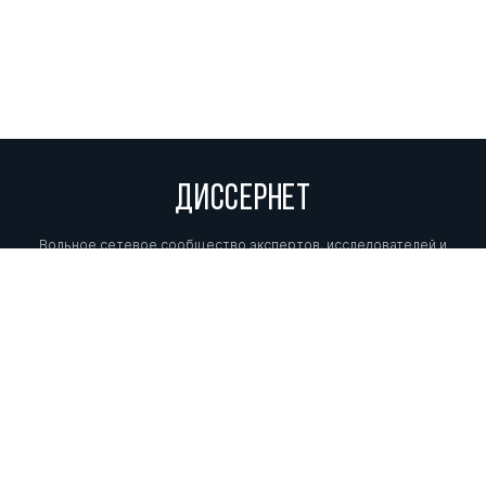
ДИССЕРНЕТ
Вольное сетевое сообщество экспертов, исследователей и
репортеров, посвящающих свой труд разоблачениям мошенников,
фальсификаторов и лжецов. Пишите нам на
info@dissernet.org.
Поддержать проект
МЫ В СОЦСЕТЯХ