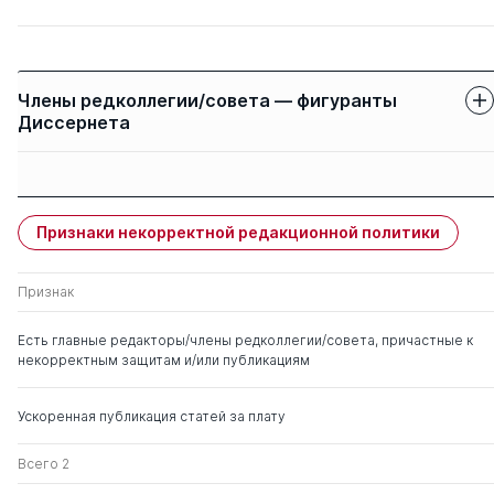
Члены редколлегии/совета — фигуранты
Диссернета
Защиты членов
Имя
Степень
свои
чужие
Признаки некорректной редакционной политики
Заболеева-Зотова Алла
0
1
Викторовна
Признак
Песошин Валерий
0
1
Есть главные редакторы/члены редколлегии/совета, причастные к
Андреевич
некорректным защитам и/или публикациям
Царегородцев Анатолий
д. тех.н.
0
3
Ускоренная публикация статей за плату
Валерьевич
Всего 2