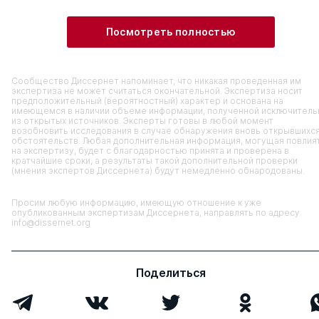
Посмотреть полностью
Сообщество Диссернет напоминает, что никакая проведенная им
экспертиза не может считаться окончательной. Экспертиза носит
предположительный (вероятностный) характер и основана на
имеющемся в наличии объеме информации, полученной исключитель
из открытых источников. Эксперты готовы в любой момент
возобновить исследования в случае обнаружения вновь открывшихс
обстоятельств. Любая дополнительная информация, могущая повлия
на экспертизу, будет с благодарностью принята и проверена в
кратчайшие сроки, а результаты такой дополнительной проверки
(мнения экспертов Диссернета) будут немедленно обнародованы.
Просим любую информацию, имеющую отношение к уже
опубликованным экспертизам Диссернета, направлять по адресу
info@dissernet.org
Поделиться