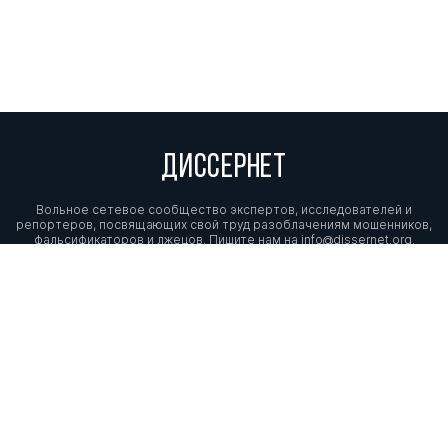
ДИССЕРНЕТ
Вольное сетевое сообщество экспертов, исследователей и
репортеров, посвящающих свой труд разоблачениям мошенников,
фальсификаторов и лжецов. Пишите нам на
info@dissernet.org.
Поддержать проект
МЫ В СОЦСЕТЯХ
© Вольное сетевое сообщество