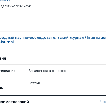
едагогических наук
одный научно-исследовательский журнал / Internatio
Journal
ция
твования:
Загадочное авторство
Статья
и:
заимствований
Что