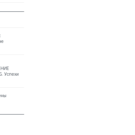
к
не
ЕНИЕ
Б. Успехи
ены