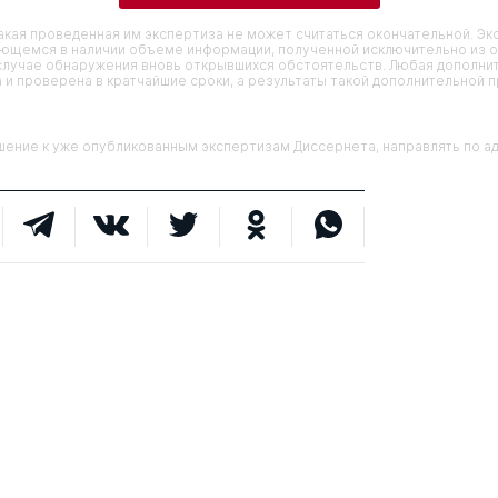
кая проведенная им экспертиза не может считаться окончательной. Э
еющемся в наличии объеме информации, полученной исключительно из о
случае обнаружения вновь открывшихся обстоятельств. Любая дополни
 и проверена в кратчайшие сроки, а результаты такой дополнительной 
ие к уже опубликованным экспертизам Диссернета, направлять по адр