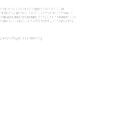
кспертиза носит предположительный
ткрытых источников. Эксперты готовы в
тельная информация, могущая повлиять на
проверки (мнения экспертов Диссернета)
есу info@dissernet.org