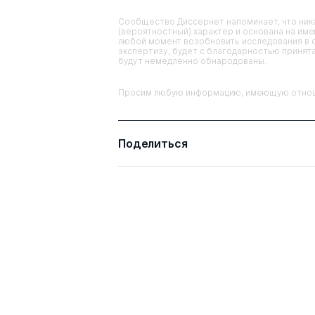
Сообщество Диссернет напоминает, что ника
(вероятностный) характер и основана на им
любой момент возобновить исследования в 
экспертизу, будет с благодарностью принята
будут немедленно обнародованы.
Просим любую информацию, имеющую отношен
Поделиться