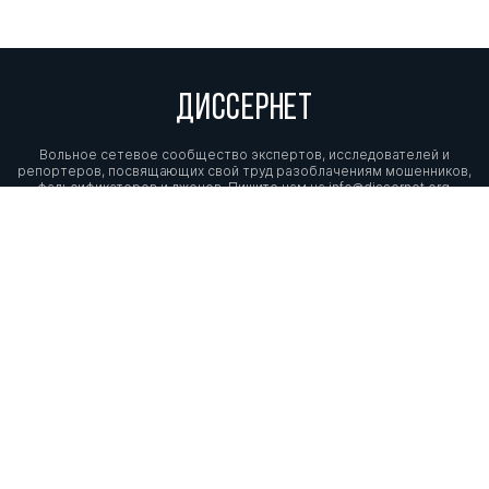
ДИССЕРНЕТ
Вольное сетевое сообщество экспертов, исследователей и
репортеров, посвящающих свой труд разоблачениям мошенников,
фальсификаторов и лжецов. Пишите нам на
info@dissernet.org.
Поддержать проект
МЫ В СОЦСЕТЯХ
© Вольное сетевое сообщество
«Диссернет». 2013—2026