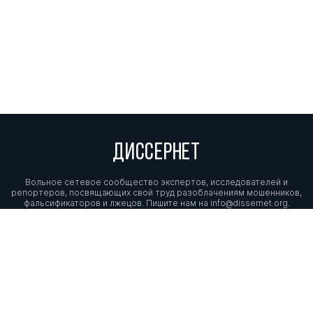
ДИССЕРНЕТ
Вольное сетевое сообщество экспертов, исследователей и
репортеров, посвящающих свой труд разоблачениям мошенников,
фальсификаторов и лжецов. Пишите нам на
info@dissernet.org.
Поддержать проект
МЫ В СОЦСЕТЯХ