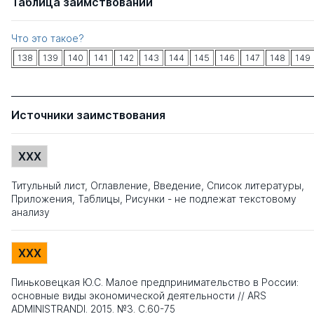
Таблица заимствований
Что это такое?
138
139
140
141
142
143
144
145
146
147
148
149
Источники заимствования
XXX
Титульный лист, Оглавление, Введение, Список литературы,
Приложения, Таблицы, Рисунки - не подлежат текстовому
анализу
XXX
Пиньковецкая Ю.С. Малое предпринимательство в России:
основные виды экономической деятельности // ARS
ADMINISTRANDI. 2015. №3. С.60-75