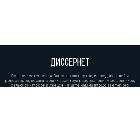
ДИССЕРНЕТ
Вольное сетевое сообщество экспертов, исследователей и
репортеров, посвящающих свой труд разоблачениям мошенников,
фальсификаторов и лжецов. Пишите нам на
info@dissernet.org.
Поддержать проект
МЫ В СОЦСЕТЯХ