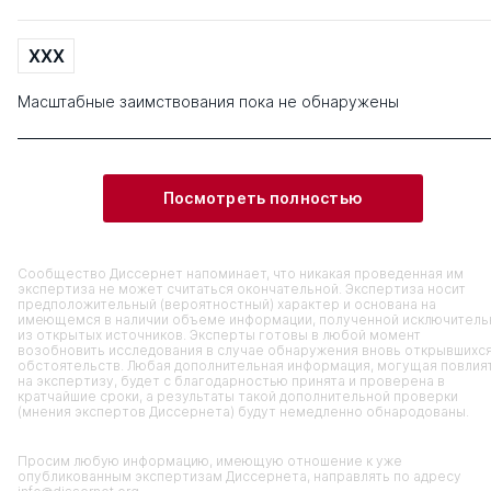
XXX
Масштабные заимствования пока не обнаружены
Посмотреть полностью
Сообщество Диссернет напоминает, что никакая проведенная им
экспертиза не может считаться окончательной. Экспертиза носит
предположительный (вероятностный) характер и основана на
имеющемся в наличии объеме информации, полученной исключитель
из открытых источников. Эксперты готовы в любой момент
возобновить исследования в случае обнаружения вновь открывшихс
обстоятельств. Любая дополнительная информация, могущая повлия
на экспертизу, будет с благодарностью принята и проверена в
кратчайшие сроки, а результаты такой дополнительной проверки
(мнения экспертов Диссернета) будут немедленно обнародованы.
Просим любую информацию, имеющую отношение к уже
опубликованным экспертизам Диссернета, направлять по адресу