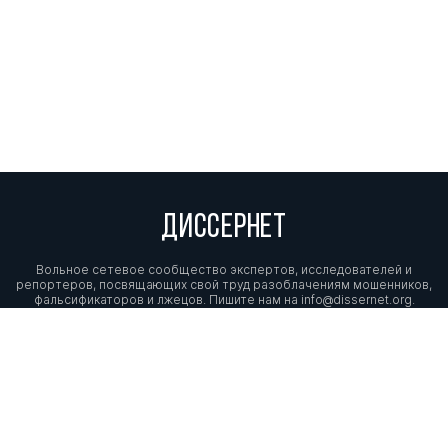
ДИССЕРНЕТ
Вольное сетевое сообщество экспертов, исследователей и
репортеров, посвящающих свой труд разоблачениям мошенников,
фальсификаторов и лжецов. Пишите нам на
info@dissernet.org.
Поддержать проект
МЫ В СОЦСЕТЯХ