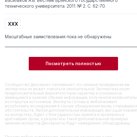
Васильков А.В. Вестник Брянского государственного
технического университета. 2011. № 2. С. 62-70.
XXX
Масштабные заимствования пока не обнаружены
Посмотреть полностью
Сообщество Диссернет напоминает, что никакая проведенная им
экспертиза не может считаться окончательной. Экспертиза носит
предположительный (вероятностный) характер и основана на
имеющемся в наличии объеме информации, полученной исключитель
из открытых источников. Эксперты готовы в любой момент
возобновить исследования в случае обнаружения вновь открывшихс
обстоятельств. Любая дополнительная информация, могущая повлия
на экспертизу, будет с благодарностью принята и проверена в
кратчайшие сроки, а результаты такой дополнительной проверки
(мнения экспертов Диссернета) будут немедленно обнародованы.
Просим любую информацию, имеющую отношение к уже