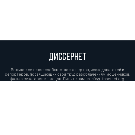
ДИССЕРНЕТ
Вольное сетевое сообщество экспертов, исследователей и
репортеров, посвящающих свой труд разоблачениям мошенников,
фальсификаторов и лжецов. Пишите нам на
info@dissernet.org.
Поддержать проект
МЫ В СОЦСЕТЯХ