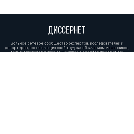
ДИССЕРНЕТ
Вольное сетевое сообщество экспертов, исследователей и
репортеров, посвящающих свой труд разоблачениям мошенников,
фальсификаторов и лжецов. Пишите нам на
info@dissernet.org.
Поддержать проект
МЫ В СОЦСЕТЯХ
© Вольное сетевое сообщество
«Диссернет». 2013—2026