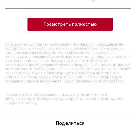
Посмотреть полностью
Сообщество Диссернет напоминает, что никакая проведенная им
экспертиза не может считаться окончательной. Экспертиза носит
предположительный (вероятностный) характер и основана на
имеющемся в наличии объеме информации, полученной исключитель
из открытых источников. Эксперты готовы в любой момент
возобновить исследования в случае обнаружения вновь открывшихс
обстоятельств. Любая дополнительная информация, могущая повлия
на экспертизу, будет с благодарностью принята и проверена в
кратчайшие сроки, а результаты такой дополнительной проверки
(мнения экспертов Диссернета) будут немедленно обнародованы.
Просим любую информацию, имеющую отношение к уже
опубликованным экспертизам Диссернета, направлять по адресу
info@dissernet.org
Поделиться