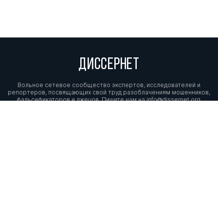
ДИССЕРНЕТ
Вольное сетевое сообщество экспертов, исследователей и
репортеров, посвящающих свой труд разоблачениям мошенников,
фальсификаторов и лжецов. Пишите нам на
info@dissernet.org.
Поддержать проект
МЫ В СОЦСЕТЯХ
© Вольное сетевое сообщество
«Диссернет». 2013—2026