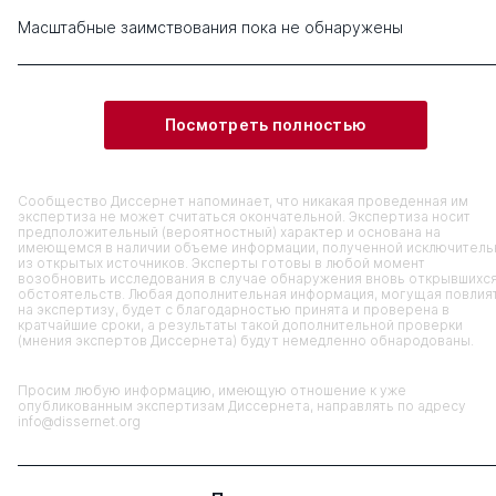
Масштабные заимствования пока не обнаружены
Посмотреть полностью
Сообщество Диссернет напоминает, что никакая проведенная им
экспертиза не может считаться окончательной. Экспертиза носит
предположительный (вероятностный) характер и основана на
имеющемся в наличии объеме информации, полученной исключитель
из открытых источников. Эксперты готовы в любой момент
возобновить исследования в случае обнаружения вновь открывшихс
обстоятельств. Любая дополнительная информация, могущая повлия
на экспертизу, будет с благодарностью принята и проверена в
кратчайшие сроки, а результаты такой дополнительной проверки
(мнения экспертов Диссернета) будут немедленно обнародованы.
Просим любую информацию, имеющую отношение к уже
опубликованным экспертизам Диссернета, направлять по адресу
info@dissernet.org