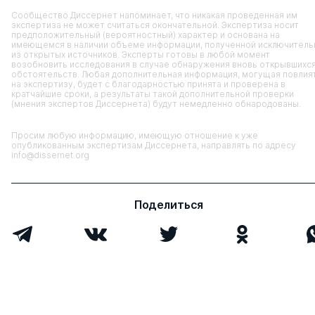
Сообщество Диссернет напоминает, что никакая проведенная им
экспертиза не может считаться окончательной. Экспертиза носит
предположительный (вероятностный) характер и основана на
имеющемся в наличии объеме информации, полученной исключитель
из открытых источников. Эксперты готовы в любой момент
возобновить исследования в случае обнаружения вновь открывшихс
обстоятельств. Любая дополнительная информация, могущая повлия
на экспертизу, будет с благодарностью принята и проверена в
кратчайшие сроки, а результаты такой дополнительной проверки
(мнения экспертов Диссернета) будут немедленно обнародованы.
Просим любую информацию, имеющую отношение к уже
опубликованным экспертизам Диссернета, направлять по адресу
info@dissernet.org
Поделиться