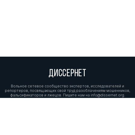
ДИССЕРНЕТ
Вольное сетевое сообщество экспертов, исследователей и
репортеров, посвящающих свой труд разоблачениям мошенников,
фальсификаторов и лжецов. Пишите нам на
info@dissernet.org.
Поддержать проект
МЫ В СОЦСЕТЯХ