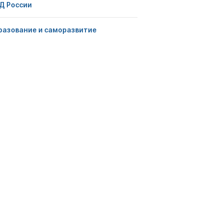
Д России
разование и саморазвитие