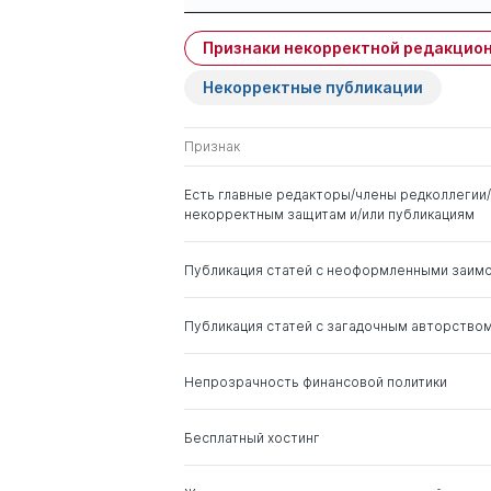
Признаки некорректной редакцион
Имя
Степень
Некорректные публикации
Гарнов Андрей Петрович
д. э.н.
Признак
Якутин Юрий Васильевич
д. э.н.
Есть главные редакторы/члены редколлегии/
некорректным защитам и/или публикациям
Проценко Инга Олеговна
д. э.н.
Публикация статей с неоформленными заим
Моргунов Вячеслав
д. э.н.
Иванович
Публикация статей с загадочным авторство
Непрозрачность финансовой политики
Бесплатный хостинг