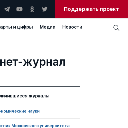
Поддержать проект
арты и цифры
Медиа
Новости
рнет-журнал
личившиеся журналы
ономические науки
стник Московского университета