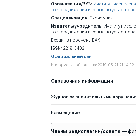
Организация/ВУЗ:
Институт исследов
товародвижения и конъюнктуры оптово
Специализация:
Экономика
Издатель/учредитель:
Институт иссл
товародвижения и конъюнктуры оптово
Входит в перечень ВАК
ISSN:
2218-5402
Официальный сайт
Информация обновлена: 2019-05-21 21:14:32
Справочная информация
Журнал со значительными нарушени
Размещение
Члены редколлегии/совета — фи