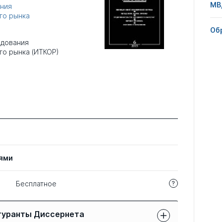
МВ
ания
го рынка
Об
едования
го рынка (ИТКОР)
ями
Бесплатное
гуранты Диссернета