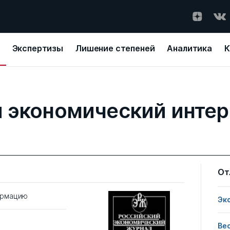
Экспертизы
Лишение степеней
Аналитика
К
 экономический инте
От
ормацию
Эк
Ве