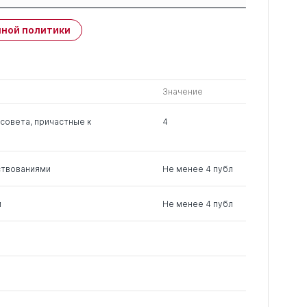
Защиты членов РК:
Публикации
ной политики
свои
членов РК
чужие
0
14
1
Значение
0
2
0
совета, причастные к
4
0
6
0
ствованиями
Не менее 4 публ
1
8
0
м
Не менее 4 публ