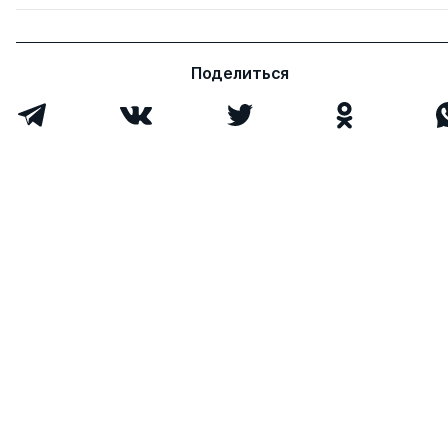
Семенова Елена
д. э.н.
0
11
Ивановна
Поделиться
Боровская Марина
д. э.н.
0
9
Александровна
Ендовицкий Дмитрий
д. э.н.
0
0
Александрович