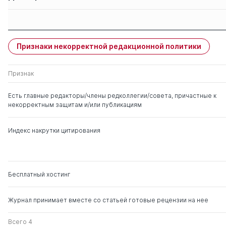
Защиты членов
Имя
Степень
свои
чужие
Признаки некорректной редакционной политики
Коротков Эдуард
д. э.н.
0
8
Михайлович
Признак
Маркин Валерий
д. соц.н.
0
2
Есть главные редакторы/члены редколлегии/совета, причастные к
Васильевич
некорректным защитам и/или публикациям
Анопченко Татьяна
д. э.н.
1
14
Индекс накрутки цитирования
Юрьевна
Гуськова Надежда
д. э.н.
0
9
Дмитриевна
Бесплатный хостинг
Карпова Галина
д. э.н.
0
16
Журнал принимает вместе со статьей готовые рецензии на нее
Алексеевна
Всего 4