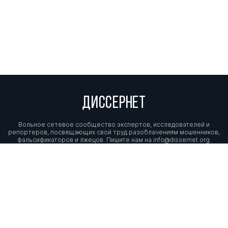
ДИССЕРНЕТ
Вольное сетевое сообщество экспертов, исследователей и
репортеров, посвящающих свой труд разоблачениям мошенников,
фальсификаторов и лжецов. Пишите нам на
info@dissernet.org.
Поддержать проект
МЫ В СОЦСЕТЯХ